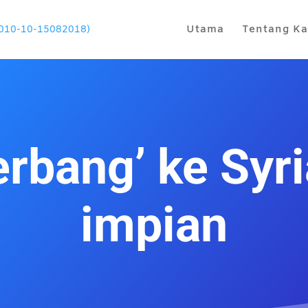
Utama
Tentang K
terbang’ ke Syri
impian