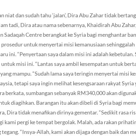
t dan sudah tahu ‘jalan’, Dira Abu Zahar tidak bertangg
am tadi, Dira atau nama sebenarnya, Khaidirah Abu Zahar
an Sadaqah Centre berangkat ke Syria bagi menghantar ba
u prosedur untuk menyertai misi kemanusiaan sehinggalah
ru ini.
“Penyertaan saya dalam misi ini adalah kebetulan.
ntuk misi ini.
“Lantas saya ambil kesempatan untuk bert
 yang mampu.
“Sudah lama saya teringin menyertai misi kem
sia, tetapi saya ingin melihat kesengsaraan rakyat Syria 
ra berkata, sumbangan sebanyak RM340,000 akan digunak
ntuk diagihkan. Barangan itu akan dibeli di Syria bagi mem
ra, Dira tidak menafikan dirinya gementar.
“Sedikit rasa ri
gi kami pergi ke tempat bergolak. Malah, ada rakan priha
g tegang.
“Insya-Allah, kami akan dijaga dengan baik dan